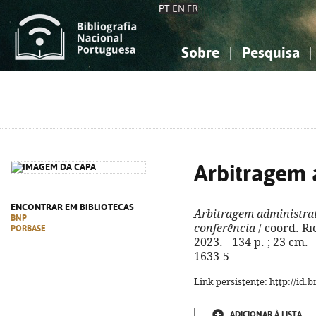
PT
EN
FR
Sobre
Pesquisa
Sobre a Bibliografia Nacional
Simples
Conhecimento, Informação...
Conhecimento, Informação...
Combinada
A
Ciências sociais...
Ciências sociais...
Arte, desporto...
Arte, desporto...
Arbitragem 
ENCONTRAR EM BIBLIOTECAS
Arbitragem administra
BNP
conferência
/ coord. Ri
PORBASE
2023. - 134 p. ; 23 cm. 
1633-5
Link persistente: http://id
ADICIONAR À LISTA