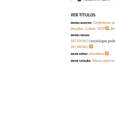
VER TÍTULOS
destes autores:
Conferência s
Desafios. Lisboa. 2023
,
Ri
destes temas:
342.92(042)
(sociologia, polít
347.96(042)
deste editor:
Almedina
desta coleção:
Obras coletiva