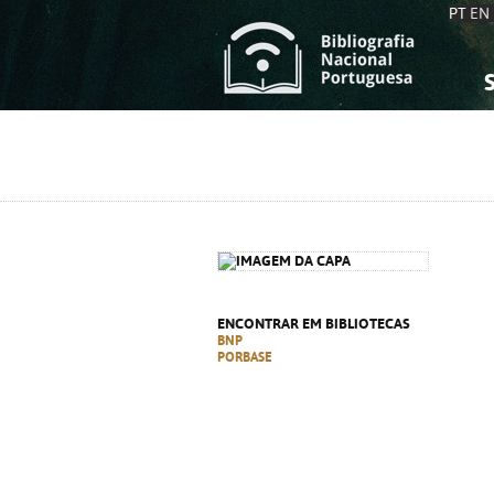
PT
EN
S
S
C
C
C
C
A
A
ENCONTRAR EM BIBLIOTECAS
BNP
PORBASE