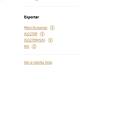
Exportar
MarcXchange
ISO2709
ISO2709(ISIS)
RIS
Ver a minha lista