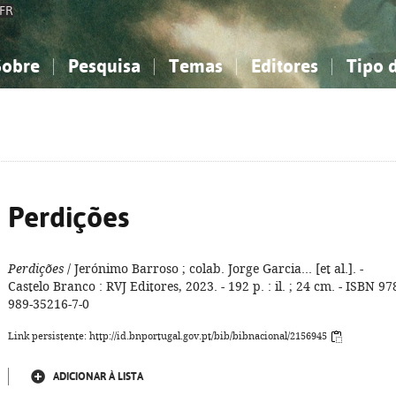
FR
Sobre
Pesquisa
Temas
Editores
Tipo 
obre a Bibliografia Nacional
imples
onhecimento, Informação...
onhecimento, Informação...
Combinada
A minha lista
Como utilizar
Filosofia, psicologia...
Filosofia, psicologia...
Perguntas frequente
iências sociais...
iências sociais...
Ciências exatas e naturais...
Ciências exatas e naturais...
rte, desporto...
rte, desporto...
Literatura, linguística...
Literatura, linguística...
Perdições
Perdições
/ Jerónimo Barroso ; colab. Jorge Garcia... [et al.]. -
Castelo Branco : RVJ Editores, 2023. - 192 p. : il. ; 24 cm. - ISBN 97
989-35216-7-0
Link persistente: http://id.bnportugal.gov.pt/bib/bibnacional/2156945
ADICIONAR À LISTA