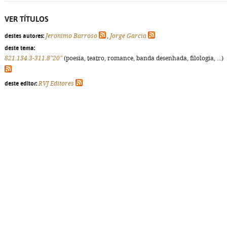
VER TÍTULOS
destes autores:
Jerónimo Barroso
,
Jorge Garcia
deste tema:
821.134.3-311.8"20"
(poesia, teatro, romance, banda desenhada, filologia, ...)
deste editor:
RVJ Editores