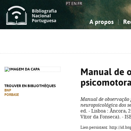
PT
EN
FR
A propos
Re
La Bibliographie Nationale
Simple
Connaissance, Information...
Connaissance, Information...
Avancée
Mes 
Sciences sociales...
Sciences sociales...
Arts, sport...
Arts, sport...
Manual de 
psicomotor
TROUVER EN BIBLIOTHÈQUES
BNP
PORBASE
Manual de observação 
neuropsicológica dos se
ed. - Lisboa : Âncora, 20
Vítor da Fonseca). - I
Lien persistant: http://id.