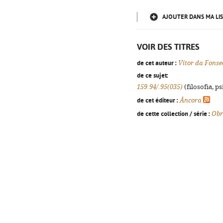
AJOUTER DANS MA LIS
VOIR DES TITRES
de cet auteur :
Vítor da Fonse
de ce sujet:
159.94/.95(035)
(filosofia, ps
de cet éditeur :
Âncora
de cette collection / série :
Obr