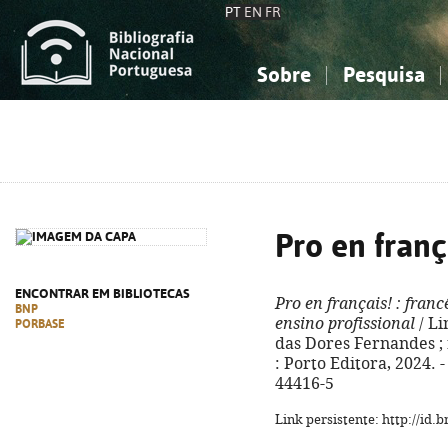
PT
EN
FR
Sobre
Pesquisa
Sobre a Bibliografia Nacional
Simples
Conhecimento, Informação...
Conhecimento, Informação...
Combinada
A
Ciências sociais...
Ciências sociais...
Arte, desporto...
Arte, desporto...
Pro en franç
ENCONTRAR EM BIBLIOTECAS
Pro en français!
: franc
BNP
ensino profissional
/ Li
PORBASE
das Dores Fernandes ; 
: Porto Editora, 2024. - 
44416-5
Link persistente: http://id