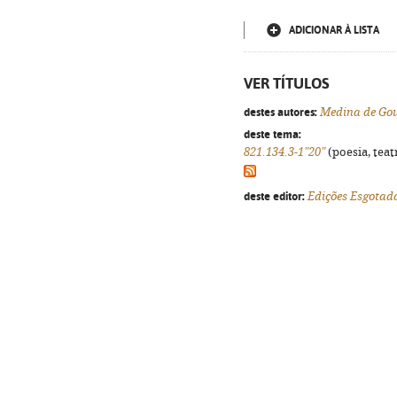
ADICIONAR À LISTA
VER TÍTULOS
destes autores:
Medina de Go
deste tema:
821.134.3-1"20"
(poesia, teat
deste editor:
Edições Esgotad