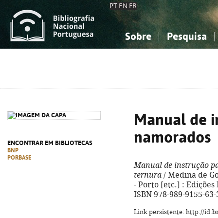
PT
EN
FR
Sobre
Pesquisa
Sobre a Bibliografia Nacional
Simples
Conhecimento, Informação...
Conhecimento, Informação...
Combinada
A
Ciências sociais...
Ciências sociais...
Arte, desporto...
Arte, desporto...
Manual de i
namorados
ENCONTRAR EM BIBLIOTECAS
BNP
PORBASE
Manual de instrução p
ternura
/ Medina de Gou
- Porto [etc.] : Edições 
ISBN 978-989-9155-63-
Link persistente: http://id