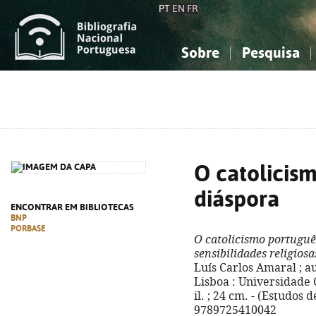
PT
EN
FR
Sobre
Pesquisa
Sobre a Bibliografia Nacional
Simples
Conhecimento, Informação...
Conhecimento, Informação...
Combinada
A
Ciências sociais...
Ciências sociais...
Arte, desporto...
Arte, desporto...
O catolicis
diáspora
ENCONTRAR EM BIBLIOTECAS
BNP
PORBASE
O catolicismo portuguê
sensibilidades religiosa
Luís Carlos Amaral ; aut
Lisboa : Universidade Ca
il. ; 24 cm. - (Estudos d
9789725410042