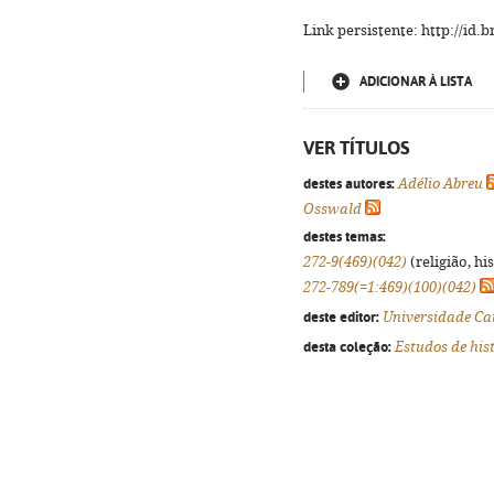
Link persistente: http://id
ADICIONAR À LISTA
VER TÍTULOS
destes autores:
Adélio Abreu
Osswald
destes temas:
272-9(469)(042)
(religião, hi
272-789(=1:469)(100)(042)
deste editor:
Universidade Cat
desta coleção:
Estudos de hist