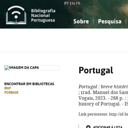
PT
EN
FR
Sobre
Pesquisa
Sobre a Bibliografia Nacional
Simples
Conhecimento, Informação...
Conhecimento, Informação...
Combinada
A
Ciências sociais...
Ciências sociais...
Arte, desporto...
Arte, desporto...
Portugal
ENCONTRAR EM BIBLIOTECAS
Portugal
: breve histór
BNP
; trad. Manuel dos Sant
PORBASE
Vogais, 2023. - 288 p. : 
history of Portugal. -
Link persistente: http://id
ADICIONAR À LISTA