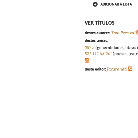
ADICIONAR À LISTA
VER TÍTULOS
destes autores:
Tom Percival
destes temas:
087.5
(generalidades, obras d
821.111-93"20"
(poesia, teatr
deste editor:
Jacarandá