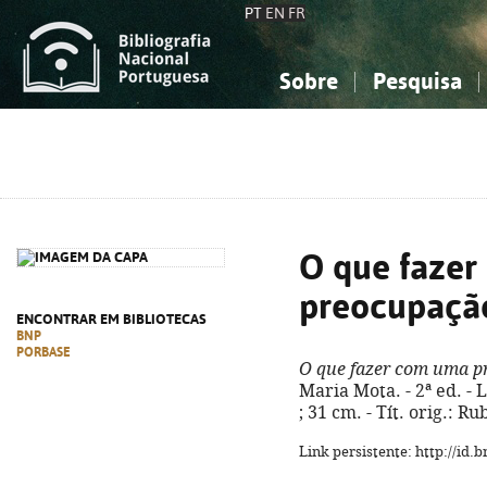
PT
EN
FR
Sobre
Pesquisa
Sobre a Bibliografia Nacional
Simples
Conhecimento, Informação...
Conhecimento, Informação...
Combinada
A
Ciências sociais...
Ciências sociais...
Arte, desporto...
Arte, desporto...
O que faze
preocupaçã
ENCONTRAR EM BIBLIOTECAS
BNP
PORBASE
O que fazer com uma p
Maria Mota. - 2ª ed. - L
; 31 cm. - Tít. orig.: 
Link persistente: http://id