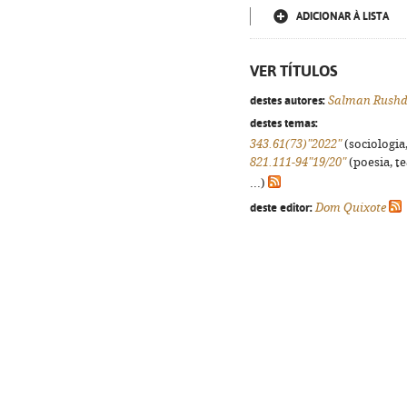
ADICIONAR À LISTA
VER TÍTULOS
destes autores:
Salman Rushd
destes temas:
343.61(73)"2022"
(sociologia,
821.111-94"19/20"
(poesia, t
...)
deste editor:
Dom Quixote