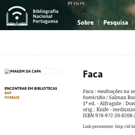
PT
EN
FR
Sobre
Pesquisa
Sobre a Bibliografia Nacional
Simples
Conhecimento, Informação...
Conhecimento, Informação...
Combinada
A
Ciências sociais...
Ciências sociais...
Arte, desporto...
Arte, desporto...
Faca
ENCONTRAR EM BIBLIOTECAS
Faca
: meditações na s
BNP
homicídio
/ Salman Rush
PORBASE
1ª ed. - Alfragide : Dom
orig.: Knife - meditat
ISBN 978-972-20-8208-
Link persistente: http://id