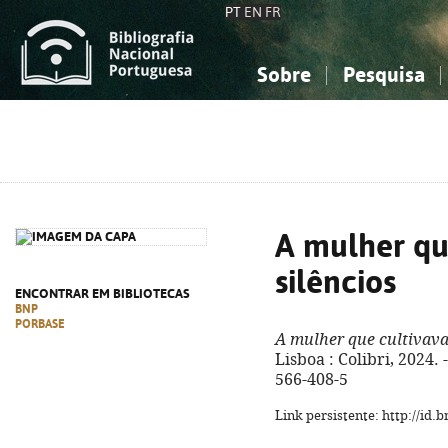
PT
EN
FR
Sobre
Pesquisa
Sobre a Bibliografia Nacional
Simples
Conhecimento, Informação...
Conhecimento, Informação...
Combinada
A
Ciências sociais...
Ciências sociais...
Arte, desporto...
Arte, desporto...
A mulher qu
silêncios
ENCONTRAR EM BIBLIOTECAS
BNP
PORBASE
A mulher que cultivava
Lisboa : Colibri, 2024. 
566-408-5
Link persistente: http://id