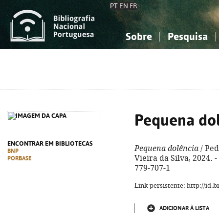
PT
EN
FR
Sobre
Pesquisa
Sobre a Bibliografia Nacional
Simples
Conhecimento, Informação...
Conhecimento, Informação...
Combinada
A
Ciências sociais...
Ciências sociais...
Arte, desporto...
Arte, desporto...
Pequena do
ENCONTRAR EM BIBLIOTECAS
Pequena dolência
/ Ped
BNP
Vieira da Silva, 2024. -
PORBASE
779-707-1
Link persistente: http://id
ADICIONAR À LISTA