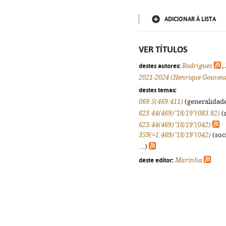
ADICIONAR À LISTA
VER TÍTULOS
destes autores:
Rodrigues
,
2021-2024 (Henrique Gouveia
destes temas:
069.5(469.411)
(generalidades
623.44(469)"18/19"(083.82)
(
623.44(469)"18/19"(042)
359(=1:469)"18/19"(042)
(soci
...)
deste editor:
Marinha