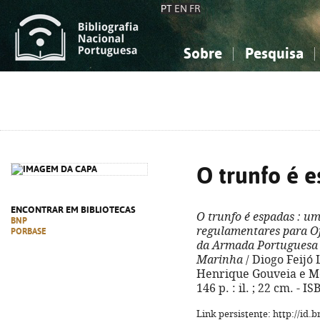
PT
EN
FR
Sobre
Pesquisa
Sobre a Bibliografia Nacional
Simples
Conhecimento, Informação...
Conhecimento, Informação...
Combinada
A
Ciências sociais...
Ciências sociais...
Arte, desporto...
Arte, desporto...
O trunfo é 
ENCONTRAR EM BIBLIOTECAS
O trunfo é espadas
: um
BNP
regulamentares para Of
PORBASE
da Armada Portuguesa 
Marinha
/ Diogo Feijó
Henrique Gouveia e Mel
146 p. : il. ; 22 cm. - 
Link persistente: http://id