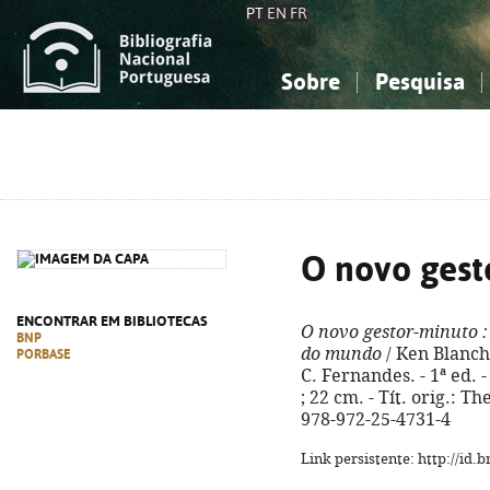
PT
EN
FR
Sobre
Pesquisa
Sobre a Bibliografia Nacional
Simples
Conhecimento, Informação...
Conhecimento, Informação...
Combinada
A
Ciências sociais...
Ciências sociais...
Arte, desporto...
Arte, desporto...
O novo gest
ENCONTRAR EM BIBLIOTECAS
O novo gestor-minuto
:
BNP
do mundo
/ Ken Blanch
PORBASE
C. Fernandes. - 1ª ed. -
; 22 cm. - Tít. orig.:
978-972-25-4731-4
Link persistente: http://id