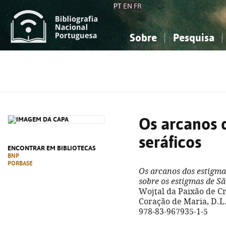
PT
EN
FR
Sobre
Pesquisa
Sobre a Bibliografia Nacional
Simples
Conhecimento, Informação...
Conhecimento, Informação...
Combinada
A
Ciências sociais...
Ciências sociais...
Arte, desporto...
Arte, desporto...
Os arcanos 
seráficos
ENCONTRAR EM BIBLIOTECAS
BNP
PORBASE
Os arcanos dos estigma
sobre os estigmas de S
Wojtal da Paixão de Cr
Coração de Maria, D.L. 
978-83-967935-1-5