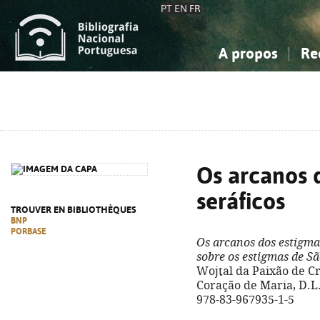
PT
EN
FR
A propos
Re
La Bibliographie Nationale
Simple
Connaissance, Information...
Connaissance, Information...
Avancée
Mes 
Sciences sociales...
Sciences sociales...
Arts, sport...
Arts, sport...
Os arcanos 
seráficos
TROUVER EN BIBLIOTHÈQUES
BNP
PORBASE
Os arcanos dos estigma
sobre os estigmas de S
Wojtal da Paixão de Cr
Coração de Maria, D.L. 
978-83-967935-1-5