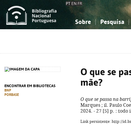
PT
EN
FR
Sobre
Pesquisa
Sobre a Bibliografia Nacional
Simples
Conhecimento, Informação...
Conhecimento, Informação...
Combinada
A
Ciências sociais...
Ciências sociais...
Arte, desporto...
Arte, desporto...
O que se pas
mãe?
ENCONTRAR EM BIBLIOTECAS
BNP
PORBASE
O que se passa na barr
Marques ; il. Paulo Coel
2024. - 27 [5] p. : todo
Link persistente: http://id