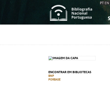
PT
EN
S
S
C
C
C
C
A
A
ENCONTRAR EM BIBLIOTECAS
BNP
PORBASE