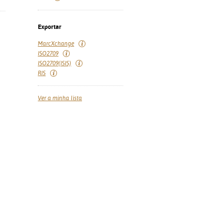
Exportar
MarcXchange
ISO2709
ISO2709(ISIS)
RIS
Ver a minha lista