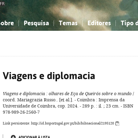
FR
Sobre
Pesquisa
Temas
Editores
Tipo 
obre a Bibliografia Nacional
imples
onhecimento, Informação...
onhecimento, Informação...
Combinada
A minha lista
Como utilizar
Filosofia, psicologia...
Filosofia, psicologia...
Perguntas frequente
iências sociais...
iências sociais...
Ciências exatas e naturais...
Ciências exatas e naturais...
rte, desporto...
rte, desporto...
Literatura, linguística...
Literatura, linguística...
Viagens e diplomacia
Viagens e diplomacia
: olhares de Eça de Queirós sobre o mundo
/
coord. Mariagrazia Russo.. [et al.]. - Coimbra : Imprensa da
Universidade de Coimbra, cop. 2024. - 289 p. : il. ; 23 cm. - ISBN
978-989-26-2560-7
Link persistente: http://id.bnportugal.gov.pt/bib/bibnacional/2195120
ADICIONAR À LISTA