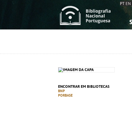
PT
EN
S
S
C
C
C
C
A
A
ENCONTRAR EM BIBLIOTECAS
BNP
PORBASE