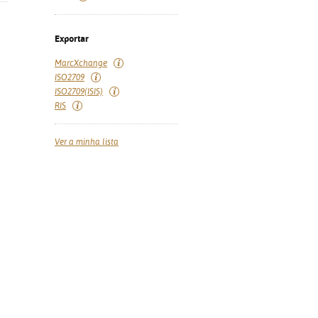
Exportar
MarcXchange
ISO2709
ISO2709(ISIS)
RIS
Ver a minha lista