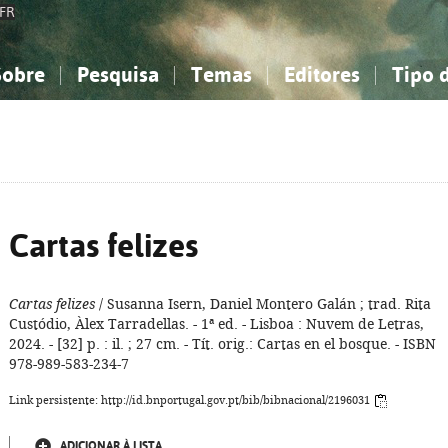
FR
Sobre
Pesquisa
Temas
Editores
Tipo 
obre a Bibliografia Nacional
imples
onhecimento, Informação...
onhecimento, Informação...
Combinada
A minha lista
Como utilizar
Filosofia, psicologia...
Filosofia, psicologia...
Perguntas frequente
iências sociais...
iências sociais...
Ciências exatas e naturais...
Ciências exatas e naturais...
rte, desporto...
rte, desporto...
Literatura, linguística...
Literatura, linguística...
Cartas felizes
Cartas felizes
/ Susanna Isern, Daniel Montero Galán ; trad. Rita
Custódio, Àlex Tarradellas. - 1ª ed. - Lisboa : Nuvem de Letras,
2024. - [32] p. : il. ; 27 cm. - Tít. orig.: Cartas en el bosque. - ISBN
978-989-583-234-7
Link persistente: http://id.bnportugal.gov.pt/bib/bibnacional/2196031
ADICIONAR À LISTA