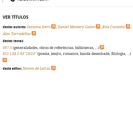
VER TÍTULOS
destes autores:
Susanna Isern
,
Daniel Montero Galán
,
Rita Custódio
,
Àlex Tarradellas
destes temas:
087.5
(generalidades, obras de referências, bibliotecas, ...)
821.134.2-93"19/20"
(poesia, teatro, romance, banda desenhada, filologia, ...)
deste editor:
Nuvem de Letras