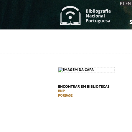
PT
EN
S
S
C
C
C
C
A
A
ENCONTRAR EM BIBLIOTECAS
BNP
PORBASE