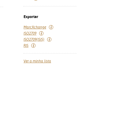
Exportar
MarcXchange
ISO2709
ISO2709(ISIS)
RIS
Ver a minha lista