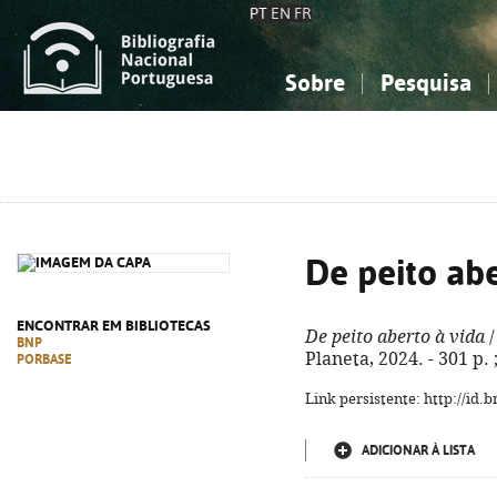
PT
EN
FR
Sobre
Pesquisa
Sobre a Bibliografia Nacional
Simples
Conhecimento, Informação...
Conhecimento, Informação...
Combinada
A
Ciências sociais...
Ciências sociais...
Arte, desporto...
Arte, desporto...
De peito abe
ENCONTRAR EM BIBLIOTECAS
De peito aberto à vida
/
BNP
Planeta, 2024. - 301 p.
PORBASE
Link persistente: http://id
ADICIONAR À LISTA