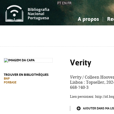
PT
EN
FR
A propos
Re
La Bibliographie Nationale
Simple
Connaissance, Information...
Connaissance, Information...
Avancée
Mes 
Sciences sociales...
Sciences sociales...
Arts, sport...
Arts, sport...
Verity
TROUVER EN BIBLIOTHÈQUES
Verity
/ Colleen Hoover
BNP
Lisboa : Topseller, 2024
PORBASE
668-740-3
Lien persistant: http://id.
AJOUTER DANS MA LIS