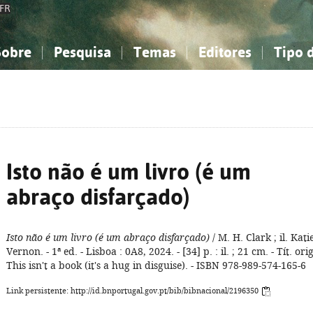
FR
Sobre
Pesquisa
Temas
Editores
Tipo 
obre a Bibliografia Nacional
imples
onhecimento, Informação...
onhecimento, Informação...
Combinada
A minha lista
Como utilizar
Filosofia, psicologia...
Filosofia, psicologia...
Perguntas frequente
iências sociais...
iências sociais...
Ciências exatas e naturais...
Ciências exatas e naturais...
rte, desporto...
rte, desporto...
Literatura, linguística...
Literatura, linguística...
Isto não é um livro (é um
abraço disfarçado)
Isto não é um livro (é um abraço disfarçado)
/ M. H. Clark ; il. Kati
Vernon. - 1ª ed. - Lisboa : 0A8, 2024. - [34] p. : il. ; 21 cm. - Tít. orig
This isn't a book (it's a hug in disguise). - ISBN 978-989-574-165-6
Link persistente: http://id.bnportugal.gov.pt/bib/bibnacional/2196350