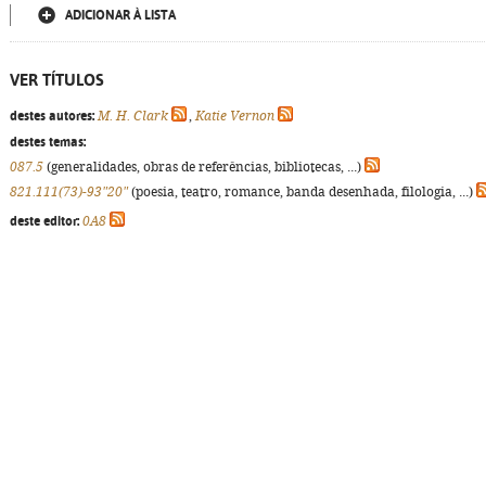
ADICIONAR À LISTA
VER TÍTULOS
destes autores:
M. H. Clark
,
Katie Vernon
destes temas:
087.5
(generalidades, obras de referências, bibliotecas, ...)
821.111(73)-93"20"
(poesia, teatro, romance, banda desenhada, filologia, ...)
deste editor:
0A8