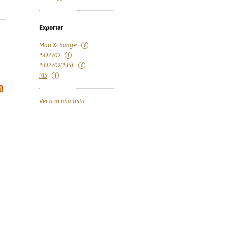
Exportar
MarcXchange
ISO2709
ISO2709(ISIS)
RIS
Ver a minha lista