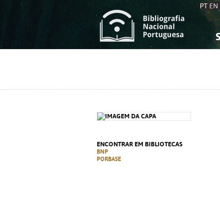
PT
EN
S
S
C
C
C
C
A
A
ENCONTRAR EM BIBLIOTECAS
BNP
PORBASE