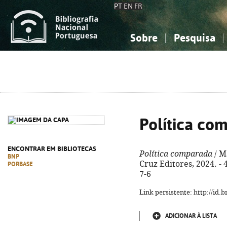
PT
EN
FR
Sobre
Pesquisa
Sobre a Bibliografia Nacional
Simples
Conhecimento, Informação...
Conhecimento, Informação...
Combinada
A
Ciências sociais...
Ciências sociais...
Arte, desporto...
Arte, desporto...
Política co
ENCONTRAR EM BIBLIOTECAS
Política comparada
/ Ma
BNP
Cruz Editores, 2024. - 
PORBASE
7-6
Link persistente: http://id
ADICIONAR À LISTA