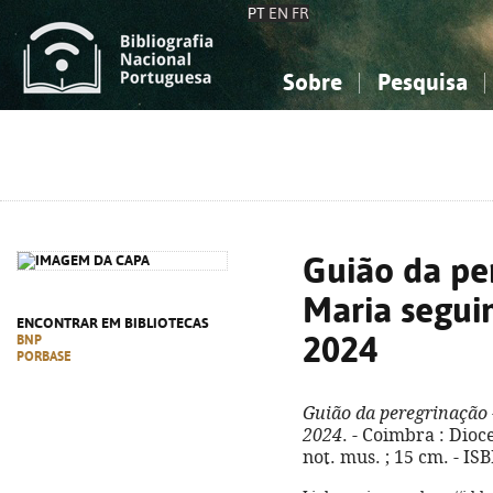
PT
EN
FR
Sobre
Pesquisa
Sobre a Bibliografia Nacional
Simples
Conhecimento, Informação...
Conhecimento, Informação...
Combinada
A
Ciências sociais...
Ciências sociais...
Arte, desporto...
Arte, desporto...
Guião da pe
Maria seguim
ENCONTRAR EM BIBLIOTECAS
2024
BNP
PORBASE
Guião da peregrinação 
2024
. - Coimbra : Dioce
not. mus. ; 15 cm. - I