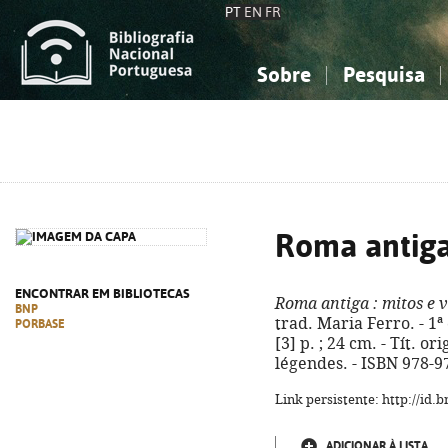
PT
EN
FR
Sobre
Pesquisa
Sobre a Bibliografia Nacional
Simples
Conhecimento, Informação...
Conhecimento, Informação...
Combinada
A
Ciências sociais...
Ciências sociais...
Arte, desporto...
Arte, desporto...
Roma antig
ENCONTRAR EM BIBLIOTECAS
Roma antiga
: mitos e 
BNP
trad. Maria Ferro. - 1ª 
PORBASE
[3] p. ; 24 cm. - Tít. o
légendes. - ISBN 978-9
Link persistente: http://id
ADICIONAR À LISTA