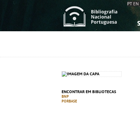
PT
EN
S
S
C
C
C
C
A
A
ENCONTRAR EM BIBLIOTECAS
BNP
PORBASE