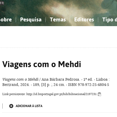
FR
Sobre
Pesquisa
Temas
Editores
Tipo 
obre a Bibliografia Nacional
imples
onhecimento, Informação...
onhecimento, Informação...
Combinada
A minha lista
Como utilizar
Filosofia, psicologia...
Filosofia, psicologia...
Perguntas frequente
iências sociais...
iências sociais...
Ciências exatas e naturais...
Ciências exatas e naturais...
rte, desporto...
rte, desporto...
Literatura, linguística...
Literatura, linguística...
Viagens com o Mehdi
Viagens com o Mehdi
/ Ana Bárbara Pedrosa. - 1ª ed. - Lisboa :
Bertrand, 2024. - 189, [3] p. ; 24 cm. - ISBN 978-972-25-4804-5
Link persistente: http://id.bnportugal.gov.pt/bib/bibnacional/2197231
ADICIONAR À LISTA