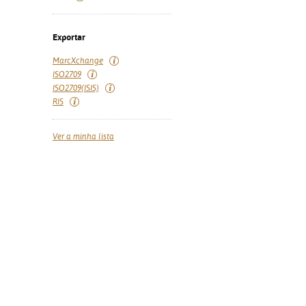
Exportar
MarcXchange
ISO2709
ISO2709(ISIS)
RIS
Ver a minha lista