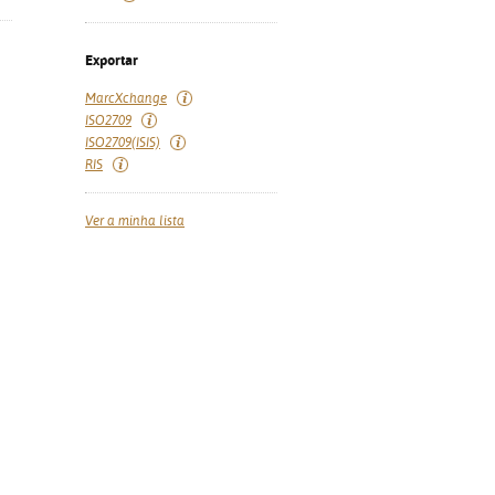
Exportar
MarcXchange
ISO2709
ISO2709(ISIS)
RIS
Ver a minha lista