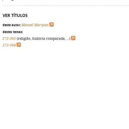
VER TÍTULOS
deste autor:
Manuel Marques
destes temas:
272-583
(religião, história comparada, ...)
272-584