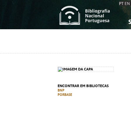
PT
EN
S
S
C
C
C
C
A
A
ENCONTRAR EM BIBLIOTECAS
BNP
PORBASE