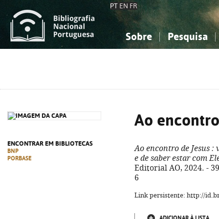
PT
EN
FR
Sobre
Pesquisa
Sobre a Bibliografia Nacional
Simples
Conhecimento, Informação...
Conhecimento, Informação...
Combinada
A
Ciências sociais...
Ciências sociais...
Arte, desporto...
Arte, desporto...
Ao encontro
ENCONTRAR EM BIBLIOTECAS
Ao encontro de Jesus
: 
BNP
e de saber estar com El
PORBASE
Editorial AO, 2024. - 3
6
Link persistente: http://id
ADICIONAR À LISTA