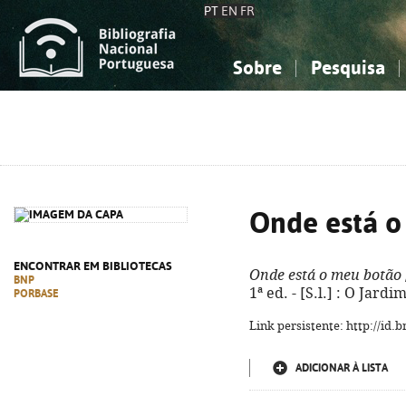
PT
EN
FR
Sobre
Pesquisa
Sobre a Bibliografia Nacional
Simples
Conhecimento, Informação...
Conhecimento, Informação...
Combinada
A
Ciências sociais...
Ciências sociais...
Arte, desporto...
Arte, desporto...
Onde está o
ENCONTRAR EM BIBLIOTECAS
Onde está o meu botão
BNP
1ª ed. - [S.l.] : O Jardi
PORBASE
Link persistente: http://id
ADICIONAR À LISTA