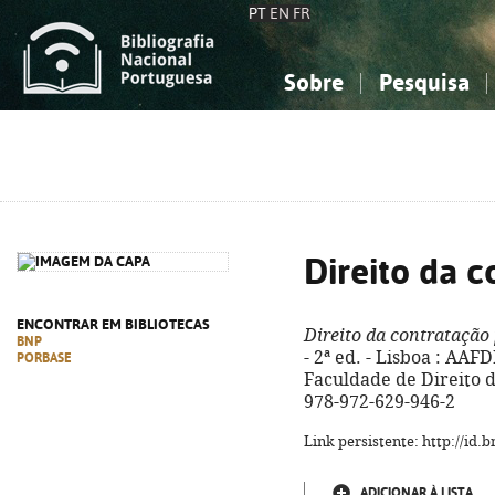
PT
EN
FR
Sobre
Pesquisa
Sobre a Bibliografia Nacional
Simples
Conhecimento, Informação...
Conhecimento, Informação...
Combinada
A
Ciências sociais...
Ciências sociais...
Arte, desporto...
Arte, desporto...
Direito da c
ENCONTRAR EM BIBLIOTECAS
Direito da contratação
BNP
- 2ª ed. - Lisboa : AA
PORBASE
Faculdade de Direito de
978-972-629-946-2
Link persistente: http://id
ADICIONAR À LISTA