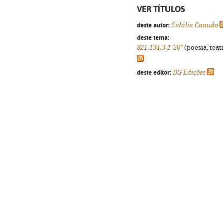
VER TÍTULOS
deste autor:
Cidália Canudo
deste tema:
821.134.3-1"20"
(poesia, teat
deste editor:
DG Edições