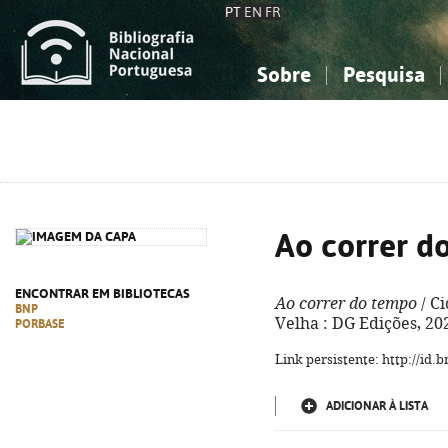
PT
EN
FR
Sobre
Pesquisa
Sobre a Bibliografia Nacional
Simples
Conhecimento, Informação...
Conhecimento, Informação...
Combinada
A
Ciências sociais...
Ciências sociais...
Arte, desporto...
Arte, desporto...
Ao correr d
ENCONTRAR EM BIBLIOTECAS
Ao correr do tempo
/ Ci
BNP
Velha : DG Edições, 202
PORBASE
Link persistente: http://id
ADICIONAR À LISTA