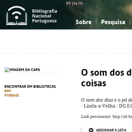
PT
EN
FR
Sobre
Pesquisa
Sobre a Bibliografia Nacional
Simples
Conhecimento, Informação...
Conhecimento, Informação...
Combinada
A
Ciências sociais...
Ciências sociais...
Arte, desporto...
Arte, desporto...
O som dos d
coisas
ENCONTRAR EM BIBLIOTECAS
BNP
PORBASE
O som dos dias e o pó d
- Linda-a-Velha : DG Ed
Link persistente: http://id
ADICIONAR À LISTA