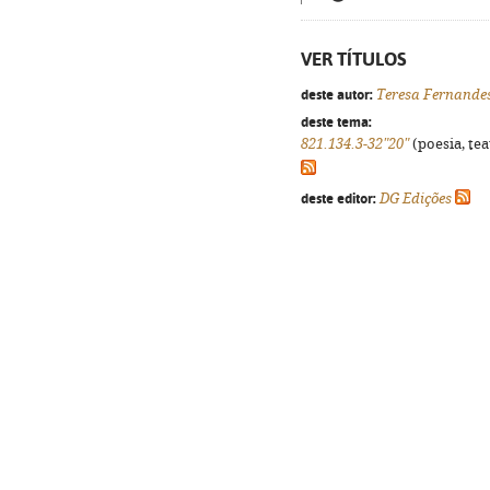
VER TÍTULOS
deste autor:
Teresa Fernande
deste tema:
821.134.3-32"20"
(poesia, tea
deste editor:
DG Edições