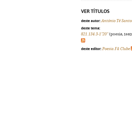
VER TÍTULOS
deste autor:
António Tê Santo
deste tema:
821.134.3-1"20"
(poesia, teat
deste editor:
Poesia Fã Clube