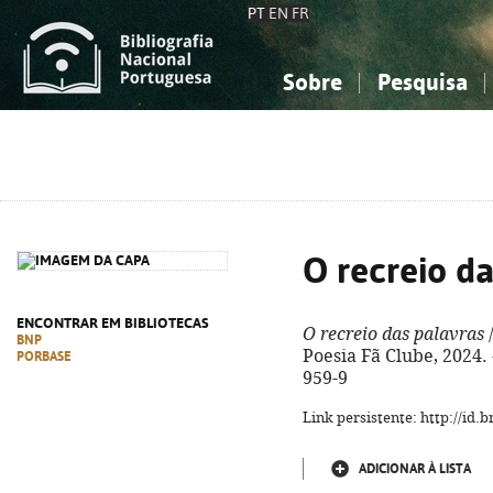
PT
EN
FR
Sobre
Pesquisa
Sobre a Bibliografia Nacional
Simples
Conhecimento, Informação...
Conhecimento, Informação...
Combinada
A
Ciências sociais...
Ciências sociais...
Arte, desporto...
Arte, desporto...
O recreio da
ENCONTRAR EM BIBLIOTECAS
O recreio das palavras
/
BNP
Poesia Fã Clube, 2024. 
PORBASE
959-9
Link persistente: http://id
ADICIONAR À LISTA