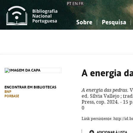
PT
EN
FR
Sobre
Pesquisa
Sobre a Bibliografia Nacional
Simples
Conhecimento, Informação...
Conhecimento, Informação...
Combinada
A
Ciências sociais...
Ciências sociais...
Arte, desporto...
Arte, desporto...
A energia d
ENCONTRAR EM BIBLIOTECAS
A energia das pedras
. 
BNP
ed. Sílvia Vallejo ; trad
PORBASE
Press, cop. 2024. - 15 p
0
Link persistente: http://id
ADICIONAR À LISTA