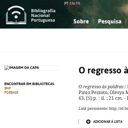
PT
EN
FR
Sobre
Pesquisa
Sobre a Bibliografia Nacional
Simples
Conhecimento, Informação...
Conhecimento, Informação...
Combinada
A
Ciências sociais...
Ciências sociais...
Arte, desporto...
Arte, desporto...
O regresso à
ENCONTRAR EM BIBLIOTECAS
O regresso às poldras
/ 
BNP
Pinto Peixoto, Olesya M
PORBASE
63, [5] p. : il. ; 21 cm
Link persistente: http://id
ADICIONAR À LISTA