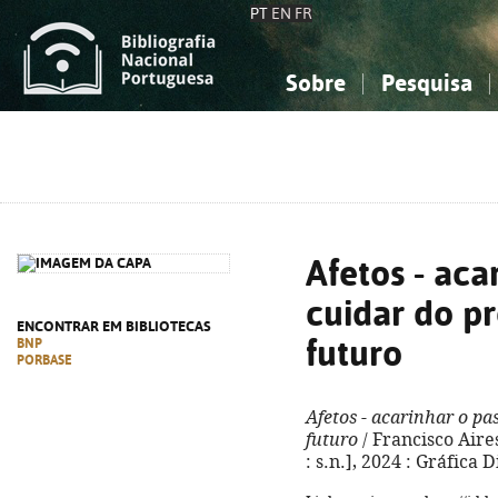
PT
EN
FR
Sobre
Pesquisa
Sobre a Bibliografia Nacional
Simples
Conhecimento, Informação...
Conhecimento, Informação...
Combinada
A
Ciências sociais...
Ciências sociais...
Arte, desporto...
Arte, desporto...
Afetos - aca
cuidar do pr
ENCONTRAR EM BIBLIOTECAS
futuro
BNP
PORBASE
Afetos - acarinhar o pa
futuro
/ Francisco Aire
: s.n.], 2024 : Gráfica D