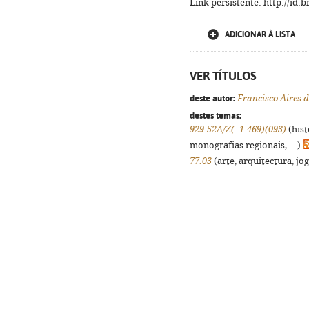
Link persistente: http://id
ADICIONAR À LISTA
VER TÍTULOS
deste autor:
Francisco Aires
destes temas:
929.52A/Z(=1:469)(093)
(hist
monografias regionais, ...)
77.03
(arte, arquitectura, jog