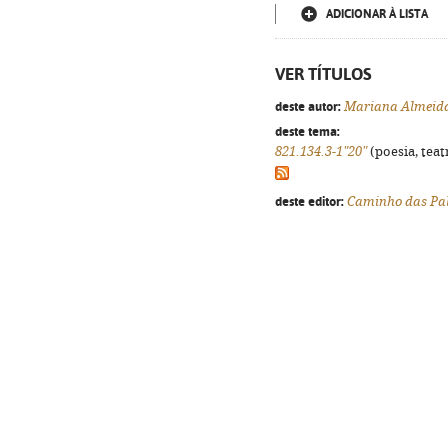
ADICIONAR À LISTA
VER TÍTULOS
deste autor:
Mariana Almeid
deste tema:
821.134.3-1"20"
(poesia, teat
deste editor:
Caminho das Pa