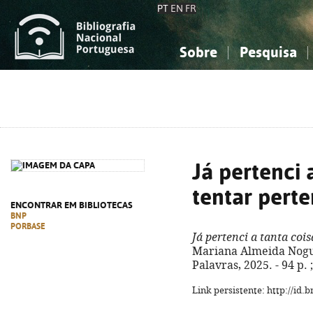
PT
EN
FR
Sobre
Pesquisa
Sobre a Bibliografia Nacional
Simples
Conhecimento, Informação...
Conhecimento, Informação...
Combinada
A
Ciências sociais...
Ciências sociais...
Arte, desporto...
Arte, desporto...
Já pertenci 
tentar pert
ENCONTRAR EM BIBLIOTECAS
BNP
PORBASE
Já pertenci a tanta coi
Mariana Almeida Noguei
Palavras, 2025. - 94 p.
Link persistente: http://id