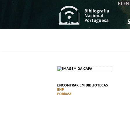
PT
EN
S
S
C
C
C
C
A
A
ENCONTRAR EM BIBLIOTECAS
BNP
PORBASE