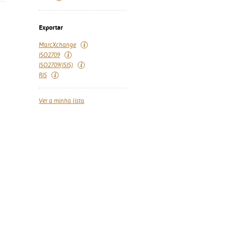
Exportar
MarcXchange
ISO2709
ISO2709(ISIS)
RIS
Ver a minha lista