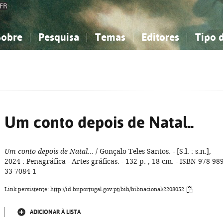
FR
Sobre
Pesquisa
Temas
Editores
Tipo 
obre a Bibliografia Nacional
imples
onhecimento, Informação...
onhecimento, Informação...
Combinada
A minha lista
Como utilizar
Filosofia, psicologia...
Filosofia, psicologia...
Perguntas frequente
iências sociais...
iências sociais...
Ciências exatas e naturais...
Ciências exatas e naturais...
rte, desporto...
rte, desporto...
Literatura, linguística...
Literatura, linguística...
Um conto depois de Natal..
Um conto depois de Natal...
/ Gonçalo Teles Santos. - [S.l. : s.n.],
2024 : Penagráfica - Artes gráficas. - 132 p. ; 18 cm. - ISBN 978-989
33-7084-1
Link persistente: http://id.bnportugal.gov.pt/bib/bibnacional/2208052
ADICIONAR À LISTA