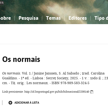
FR
Sobre
Pesquisa
Temas
Editores
Tipo 
obre a Bibliografia Nacional
imples
onhecimento, Informação...
onhecimento, Informação...
Combinada
A minha lista
Como utilizar
Filosofia, psicologia...
Filosofia, psicologia...
Perguntas frequente
iências sociais...
iências sociais...
Ciências exatas e naturais...
Ciências exatas e naturais...
rte, desporto...
rte, desporto...
Literatura, linguística...
Literatura, linguística...
Os normais
Os normais
. Vol. 1 / Janine Janssen, S. Al Sabado ; trad. Carolina
Gualdino. - 1ª ed. - Lisboa : Secret Society, 2025. - 1 v. : todo il. ; 2
cm. - Tít. orig.: Les normaux. - ISBN 978-989-583-324-5
Link persistente: http://id.bnportugal.gov.pt/bib/bibnacional/2208140
ADICIONAR À LISTA