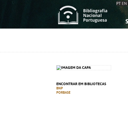
PT
EN
S
S
C
C
C
C
A
A
ENCONTRAR EM BIBLIOTECAS
BNP
PORBASE