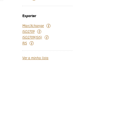
Exportar
MarcXchange
ISO2709
ISO2709(ISIS)
RIS
Ver a minha lista