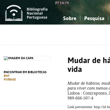
PT
EN
FR
Sobre
Pesquisa
Sobre a Bibliografia Nacional
Simples
Conhecimento, Informação...
Conhecimento, Informação...
Combinada
A
Ciências sociais...
Ciências sociais...
Arte, desporto...
Arte, desporto...
Mudar de há
vida
ENCONTRAR EM BIBLIOTECAS
BNP
PORBASE
Mudar de hábitos, mud
para viver com menos 
Lisboa : Contraponto, 20
989-666-507-4
Link persistente: http://id