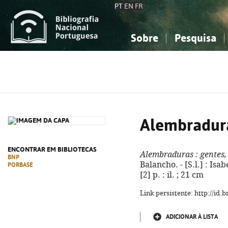
PT
EN
FR
Sobre
Pesquisa
Sobre a Bibliografia Nacional
Simples
Conhecimento, Informação...
Conhecimento, Informação...
Combinada
A
Ciências sociais...
Ciências sociais...
Arte, desporto...
Arte, desporto...
Alembradur
ENCONTRAR EM BIBLIOTECAS
Alembraduras
: gentes,
BNP
Balancho. - [S.l.] : Isa
PORBASE
[2] p. : il. ; 21 cm
Link persistente: http://id
ADICIONAR À LISTA