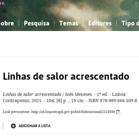
FR
Sobre
Pesquisa
Temas
Editores
Tipo 
obre a Bibliografia Nacional
imples
onhecimento, Informação...
onhecimento, Informação...
Combinada
A minha lista
Como utilizar
Filosofia, psicologia...
Filosofia, psicologia...
Perguntas frequente
iências sociais...
iências sociais...
Ciências exatas e naturais...
Ciências exatas e naturais...
rte, desporto...
rte, desporto...
Literatura, linguística...
Literatura, linguística...
Linhas de salor acrescentado
Linhas de salor acrescentado
/ Inês Meneses. - 1ª ed. - Lisboa :
Contraponto, 2025. - 104, [8] p. ; 19 cm. - ISBN 978-989-666-509-8
Link persistente: http://id.bnportugal.gov.pt/bib/bibnacional/2213038
ADICIONAR À LISTA