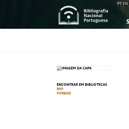
PT
EN
S
S
C
C
C
C
A
A
ENCONTRAR EM BIBLIOTECAS
BNP
PORBASE