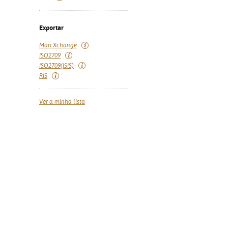
Exportar
MarcXchange
ISO2709
ISO2709(ISIS)
RIS
Ver a minha lista