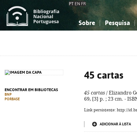
PT
EN
FR
Sobre
Pesquisa
Sobre a Bibliografia Nacional
Simples
Conhecimento, Informação...
Conhecimento, Informação...
Combinada
A
Ciências sociais...
Ciências sociais...
Arte, desporto...
Arte, desporto...
45 cartas
ENCONTRAR EM BIBLIOTECAS
45 cartas
/ Elizandro Go
BNP
69, [3] p. ; 23 cm. - I
PORBASE
Link persistente: http://id
ADICIONAR À LISTA