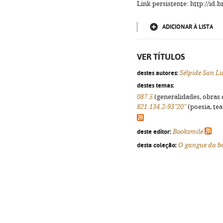
Link persistente: http://id
ADICIONAR À LISTA
VER TÍTULOS
destes autores:
Sélpide San Lu
destes temas:
087.5
(generalidades, obras d
821.134.2-93"20"
(poesia, tea
deste editor:
Booksmile
desta coleção:
O gangue da b