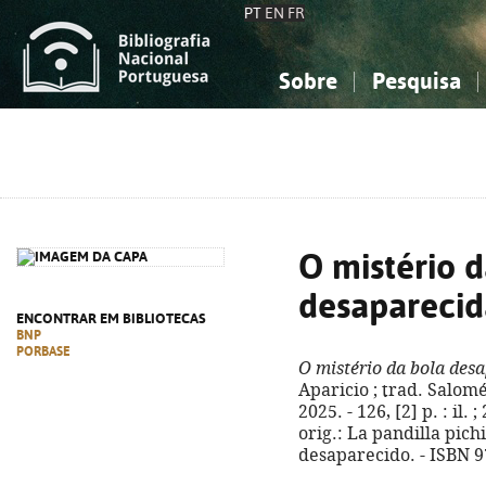
PT
EN
FR
Sobre
Pesquisa
Sobre a Bibliografia Nacional
Simples
Conhecimento, Informação...
Conhecimento, Informação...
Combinada
A
Ciências sociais...
Ciências sociais...
Arte, desporto...
Arte, desporto...
O mistério d
desaparecid
ENCONTRAR EM BIBLIOTECAS
BNP
PORBASE
O mistério da bola des
Aparicio ; trad. Salomé
2025. - 126, [2] p. : il. 
orig.: La pandilla pichi
desaparecido. - ISBN 