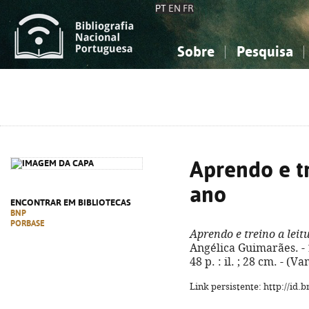
PT
EN
FR
Sobre
Pesquisa
Sobre a Bibliografia Nacional
Simples
Conhecimento, Informação...
Conhecimento, Informação...
Combinada
A
Ciências sociais...
Ciências sociais...
Arte, desporto...
Arte, desporto...
Aprendo e tr
ano
ENCONTRAR EM BIBLIOTECAS
BNP
PORBASE
Aprendo e treino a leit
Angélica Guimarães. - 1
48 p. : il. ; 28 cm. - (
Link persistente: http://id