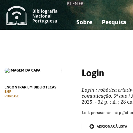
PT
EN
FR
Sobre
Pesquisa
Sobre a Bibliografia Nacional
Simples
Conhecimento, Informação...
Conhecimento, Informação...
Combinada
A
Ciências sociais...
Ciências sociais...
Arte, desporto...
Arte, desporto...
Login
ENCONTRAR EM BIBLIOTECAS
Login
: robótica criativ
BNP
comunicação, 6º ano
/ 
PORBASE
2025. - 32 p. : il. ; 28
Link persistente: http://id
ADICIONAR À LISTA