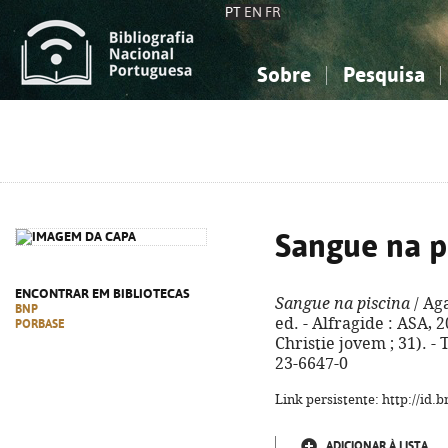
PT
EN
FR
Sobre
Pesquisa
Sobre a Bibliografia Nacional
Simples
Conhecimento, Informação...
Conhecimento, Informação...
Combinada
A
Ciências sociais...
Ciências sociais...
Arte, desporto...
Arte, desporto...
Sangue na p
ENCONTRAR EM BIBLIOTECAS
Sangue na piscina
/ Aga
BNP
ed. - Alfragide : ASA, 2
PORBASE
Christie jovem ; 31). - 
23-6647-0
Link persistente: http://id
ADICIONAR À LISTA