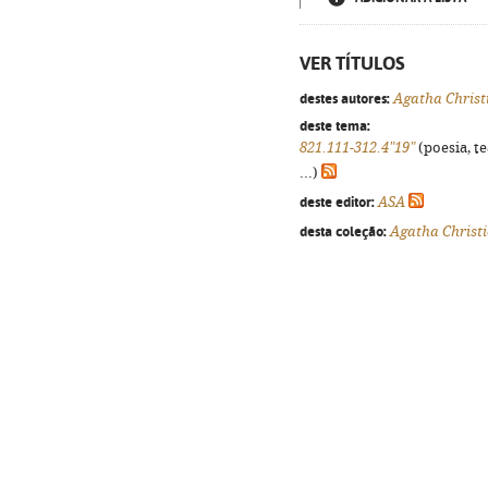
VER TÍTULOS
destes autores:
Agatha Christ
deste tema:
821.111-312.4"19"
(poesia, t
...)
deste editor:
ASA
desta coleção:
Agatha Christi