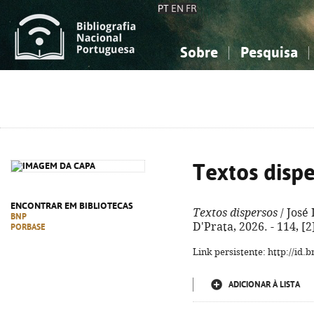
PT
EN
FR
Sobre
Pesquisa
Sobre a Bibliografia Nacional
Simples
Conhecimento, Informação...
Conhecimento, Informação...
Combinada
A
Ciências sociais...
Ciências sociais...
Arte, desporto...
Arte, desporto...
Textos disp
ENCONTRAR EM BIBLIOTECAS
Textos dispersos
/ José 
BNP
D'Prata, 2026. - 114, [
PORBASE
Link persistente: http://id
ADICIONAR À LISTA