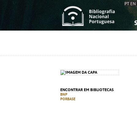
PT
EN
S
S
C
C
C
C
A
A
ENCONTRAR EM BIBLIOTECAS
BNP
PORBASE