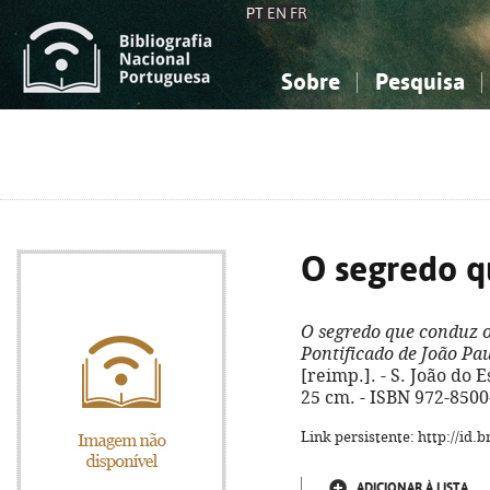
PT
EN
FR
Sobre
Pesquisa
Sobre a Bibliografia Nacional
Simples
Conhecimento, Informação...
Conhecimento, Informação...
Combinada
A
Ciências sociais...
Ciências sociais...
Arte, desporto...
Arte, desporto...
O segredo q
O segredo que conduz 
Pontificado de João Pau
[reimp.]. - S. João do Est
25 cm. - ISBN 972-8500
Link persistente: http://id
ADICIONAR À LISTA